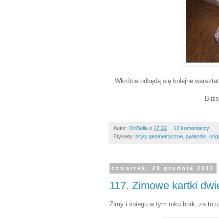
Wkrótce odbędą się kolejne warsztat
Bliżs
Autor:
OriBella
o
17:22
12 komentarzy:
Etykiety:
bryły geometryczne
,
gwiazdki
,
orig
czwartek, 29 grudnia 2011
117. Zimowe kartki dwi
Zimy i śniegu w tym roku brak, za to u