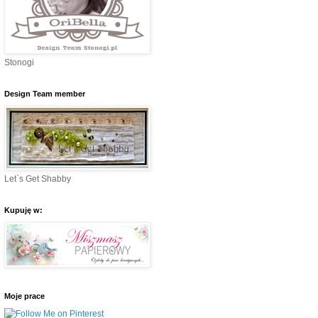
Stonogi
Design Team member
Let`s Get Shabby
Kupuję w:
Moje prace