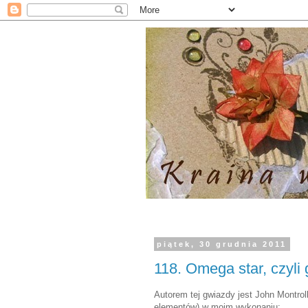
piątek, 30 grudnia 2011
118. Omega star, czyli 
Autorem tej gwiazdy jest John Montroll
elementów) w moim wykonaniu: