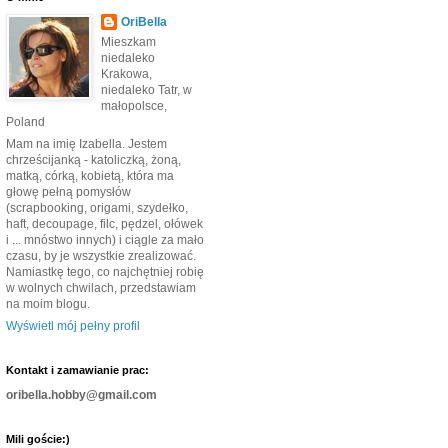
OriBella
Mieszkam
niedaleko
Krakowa,
niedaleko Tatr, w
małopolsce,
Poland
Mam na imię Izabella. Jestem
chrześcijanką - katoliczką, żoną,
matką, córką, kobietą, która ma
głowę pełną pomysłów
(scrapbooking, origami, szydełko,
haft, decoupage, filc, pędzel, ołówek
i ... mnóstwo innych) i ciągle za mało
czasu, by je wszystkie zrealizować.
Namiastkę tego, co najchętniej robię
w wolnych chwilach, przedstawiam
na moim blogu.
Wyświetl mój pełny profil
Kontakt i zamawianie prac:
oribella.hobby@gmail.com
Mili goście:)