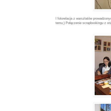
I fotorelacja z warsztatów prowadzon
temu;) Połączenie scrapbookingu z orig