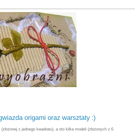
gwiazda origami oraz warsztaty :)
 (złożonej z jednego kwadratu), a oto kilka modeli (złożonych z 6